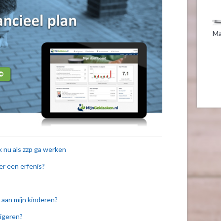
Ma
k nu als zzp ga werken
er een erfenis?
 aan mijn kinderen?
rigeren?