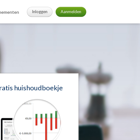
Inloggen
Aanmelden
nementen
ratis huishoudboekje