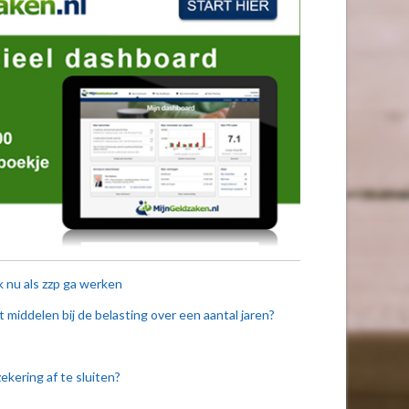
k nu als zzp ga werken
t middelen bij de belasting over een aantal jaren?
ekering af te sluiten?