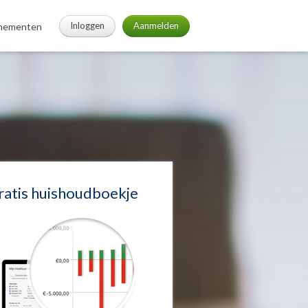
Inloggen
Aanmelden
nementen
ratis huishoudboekje