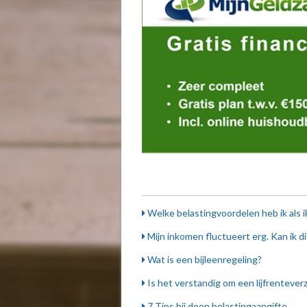
Welke belastingvoordelen heb ik als i
Mijn inkomen fluctueert erg. Kan ik di
Wat is een bijleenregeling?
Is het verstandig om een lijfrenteverz
7 Tips bij doen belastingaangifte